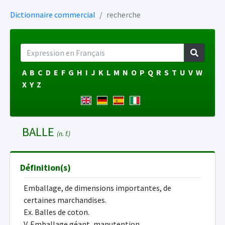
Dictionnaire commercial
recherche
A
B
C
D
E
F
G
H
I
J
K
L
M
N
O
P
Q
R
S
T
U
V
W
X
Y
Z
BALLE
(n. f.)
Définition(s)
Emballage, de dimensions importantes, de
certaines marchandises.
Ex. Balles de coton.
V. Emballage géant, manutention.