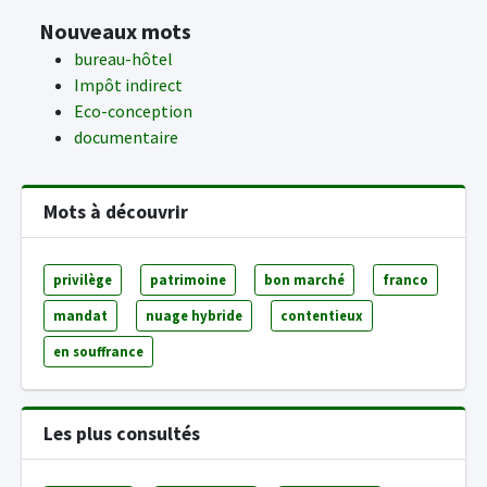
Nouveaux mots
bureau-hôtel
Impôt indirect
Eco-conception
documentaire
Mots à découvrir
privilège
patrimoine
bon marché
franco
mandat
nuage hybride
contentieux
en souffrance
Les plus consultés