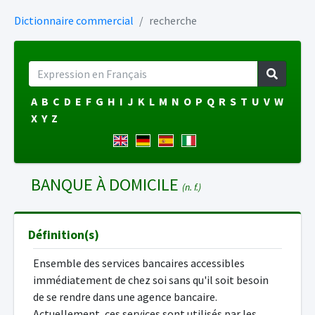
Dictionnaire commercial
recherche
A
B
C
D
E
F
G
H
I
J
K
L
M
N
O
P
Q
R
S
T
U
V
W
X
Y
Z
BANQUE À DOMICILE
(n. f.)
Définition(s)
Ensemble des services bancaires accessibles
immédiatement de chez soi sans qu'il soit besoin
de se rendre dans une agence bancaire.
Actuellement, ces services sont utilisés par les