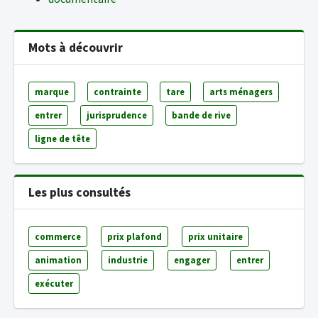
Mots à découvrir
marque
contrainte
tare
arts ménagers
entrer
jurisprudence
bande de rive
ligne de tête
Les plus consultés
commerce
prix plafond
prix unitaire
animation
industrie
engager
entrer
exécuter