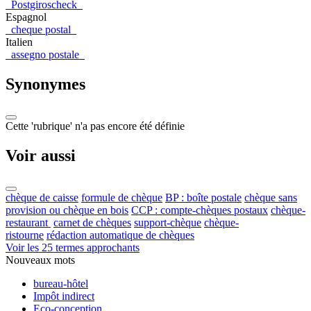
Postgiroscheck
Espagnol
cheque postal
Italien
assegno postale
Synonymes
Cette 'rubrique' n'a pas encore été définie
Voir aussi
chèque de caisse
formule de chèque
BP : boîte postale
chèque sans
provision ou chèque en bois
CCP : compte-chèques postaux
chèque-
restaurant
carnet de chèques
support-chèque
chèque-
ristourne
rédaction automatique de chèques
Voir les 25 termes approchants
Nouveaux mots
bureau-hôtel
Impôt indirect
Eco-conception