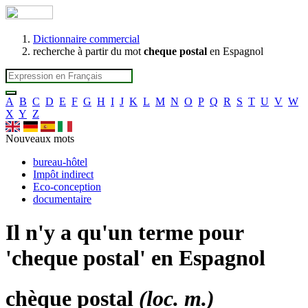
Dictionnaire commercial
recherche à partir du mot
cheque postal
en Espagnol
A
B
C
D
E
F
G
H
I
J
K
L
M
N
O
P
Q
R
S
T
U
V
W
X
Y
Z
Nouveaux mots
bureau-hôtel
Impôt indirect
Eco-conception
documentaire
Il n'y a qu'un terme pour
'
cheque postal
' en Espagnol
chèque postal
(loc. m.)