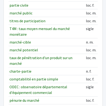
partie civile
loc. f.
marché public
loc. m.
titres de participation
loc. m.
T4M : taux moyen mensuel du marché
sigle
monétaire
marché-cible
n. m.
marché potentiel
loc. m.
taux de pénétration d'un produit sur un
loc. m.
marché
charte-partie
n. f.
comptabilité en partie simple
loc. f.
ODEC : observatoire départemental
sigle
d'équipement commercial
pénurie du marché
loc. f.