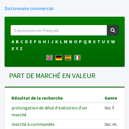
Dictionnaire commercial
A
B
C
D
E
F
G
H
I
J
K
L
M
N
O
P
Q
R
S
T
U
V
W
X
Y
Z
PART DE MARCHÉ EN VALEUR
Résultat de la recherche
Genre
prolongation de délai d'exécution d'un
loc. f.
marché
marché à commandes
loc. m.