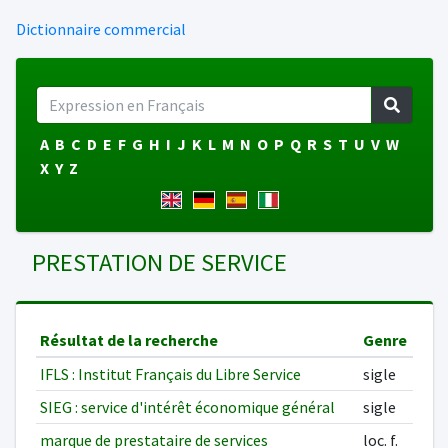
Dictionnaire commercial
A
B
C
D
E
F
G
H
I
J
K
L
M
N
O
P
Q
R
S
T
U
V
W
X
Y
Z
PRESTATION DE SERVICE
Résultat de la recherche
Genre
IFLS : Institut Français du Libre Service
sigle
SIEG : service d'intérêt économique général
sigle
marque de prestataire de services
loc. f.