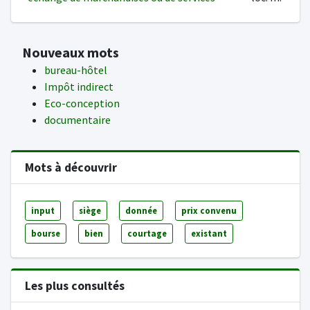
Nouveaux mots
bureau-hôtel
Impôt indirect
Eco-conception
documentaire
Mots à découvrir
input
siège
donnée
prix convenu
bourse
bien
courtage
existant
Les plus consultés