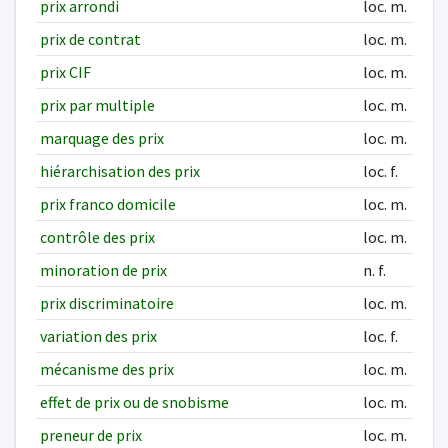
prix arrondi
loc. m.
prix de contrat
loc. m.
prix CIF
loc. m.
prix par multiple
loc. m.
marquage des prix
loc. m.
hiérarchisation des prix
loc. f.
prix franco domicile
loc. m.
contrôle des prix
loc. m.
minoration de prix
n. f.
prix discriminatoire
loc. m.
variation des prix
loc. f.
mécanisme des prix
loc. m.
effet de prix ou de snobisme
loc. m.
preneur de prix
loc. m.