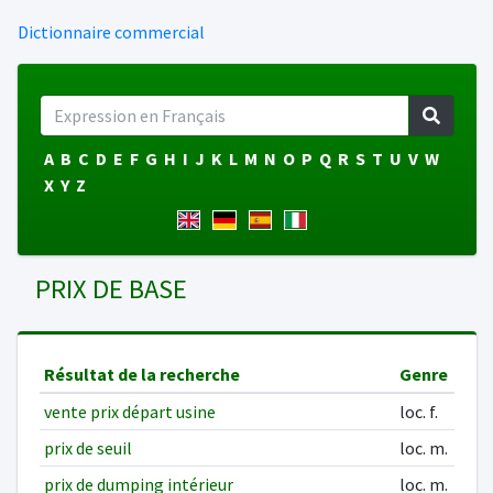
Dictionnaire commercial
A
B
C
D
E
F
G
H
I
J
K
L
M
N
O
P
Q
R
S
T
U
V
W
X
Y
Z
PRIX DE BASE
Résultat de la recherche
Genre
vente prix départ usine
loc. f.
prix de seuil
loc. m.
prix de dumping intérieur
loc. m.