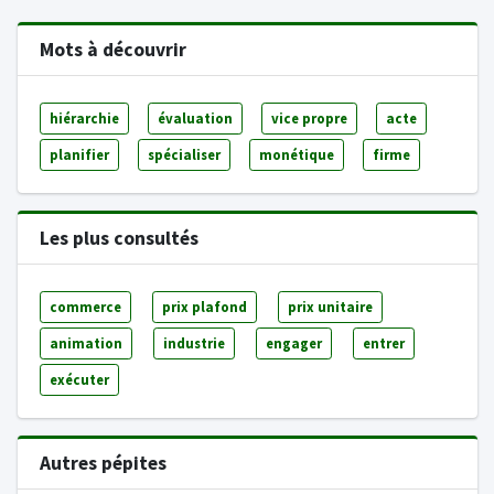
Mots à découvrir
hiérarchie
évaluation
vice propre
acte
planifier
spécialiser
monétique
firme
Les plus consultés
commerce
prix plafond
prix unitaire
animation
industrie
engager
entrer
exécuter
Autres pépites