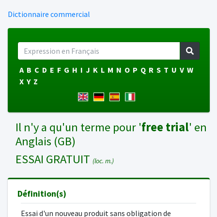
Dictionnaire commercial
A
B
C
D
E
F
G
H
I
J
K
L
M
N
O
P
Q
R
S
T
U
V
W
X
Y
Z
Il n'y a qu'un terme pour '
free trial
' en
Anglais (GB)
ESSAI GRATUIT
(loc. m.)
Définition(s)
Essai d'un nouveau produit sans obligation de