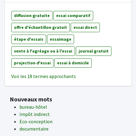
diffusion gratuite
essai comparatif
offre d'échantillon gratuit
essai direct
étape d'essais
essaimage
vente à l'agréage ou à l'essai
journal gratuit
projection d'essai
essai à domicile
Voir les 18 termes approchants
Nouveaux mots
bureau-hôtel
Impôt indirect
Eco-conception
documentaire