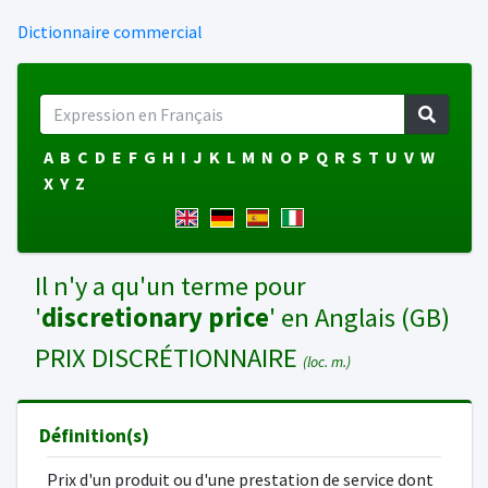
Dictionnaire commercial
A
B
C
D
E
F
G
H
I
J
K
L
M
N
O
P
Q
R
S
T
U
V
W
X
Y
Z
Il n'y a qu'un terme pour
'
discretionary price
' en Anglais (GB)
PRIX DISCRÉTIONNAIRE
(loc. m.)
Définition(s)
Prix d'un produit ou d'une prestation de service dont