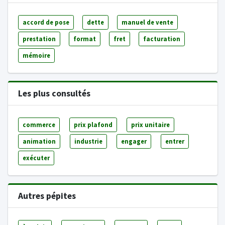
accord de pose
dette
manuel de vente
prestation
format
fret
facturation
mémoire
Les plus consultés
commerce
prix plafond
prix unitaire
animation
industrie
engager
entrer
exécuter
Autres pépites