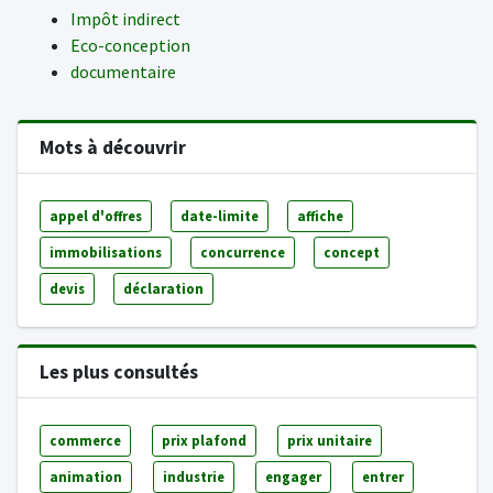
Impôt indirect
Eco-conception
documentaire
Mots à découvrir
appel d'offres
date-limite
affiche
immobilisations
concurrence
concept
devis
déclaration
Les plus consultés
commerce
prix plafond
prix unitaire
animation
industrie
engager
entrer