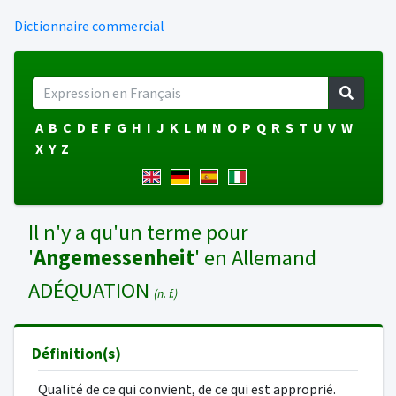
Dictionnaire commercial
A
B
C
D
E
F
G
H
I
J
K
L
M
N
O
P
Q
R
S
T
U
V
W
X
Y
Z
Il n'y a qu'un terme pour
'
Angemessenheit
' en Allemand
ADÉQUATION
(n. f.)
Définition(s)
Qualité de ce qui convient, de ce qui est approprié.