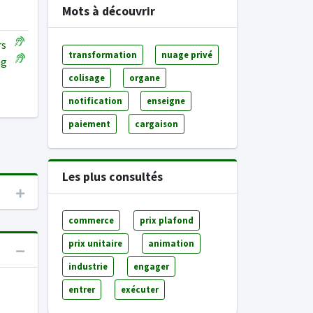
Mots à découvrir
rs
transformation
nuage privé
ng
colisage
organe
notification
enseigne
paiement
cargaison
Les plus consultés
commerce
prix plafond
prix unitaire
animation
industrie
engager
entrer
exécuter