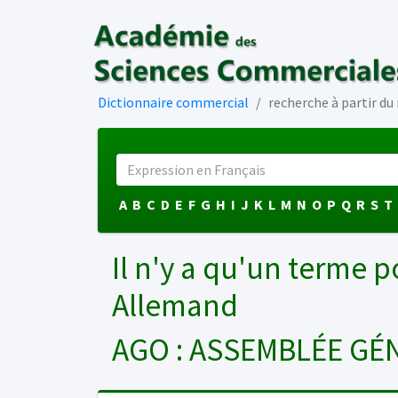
Dictionnaire commercial
recherche à partir d
A
B
C
D
E
F
G
H
I
J
K
L
M
N
O
P
Q
R
S
T
Il n'y a qu'un terme p
Allemand
AGO : ASSEMBLÉE GÉ