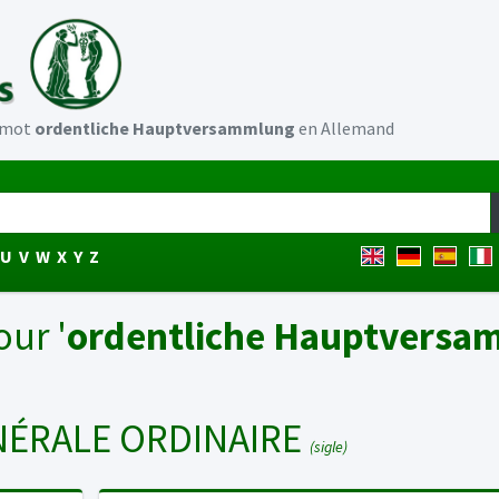
u mot
ordentliche Hauptversammlung
en Allemand
U
V
W
X
Y
Z
our '
ordentliche Hauptversa
NÉRALE ORDINAIRE
(sigle)