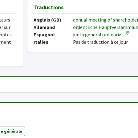
Traductions
teurs
Anglais (GB)
annual meeting of shareholde
er sur
Allemand
ordentliche Hauptversammlu
omptes
Espagnol
junta general ordinaria
lement
Italien
Pas de traduction à ce jour
e générale