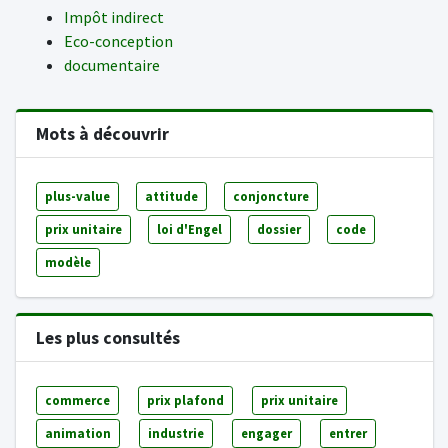
Impôt indirect
Eco-conception
documentaire
Mots à découvrir
plus-value
attitude
conjoncture
prix unitaire
loi d'Engel
dossier
code
modèle
Les plus consultés
commerce
prix plafond
prix unitaire
animation
industrie
engager
entrer