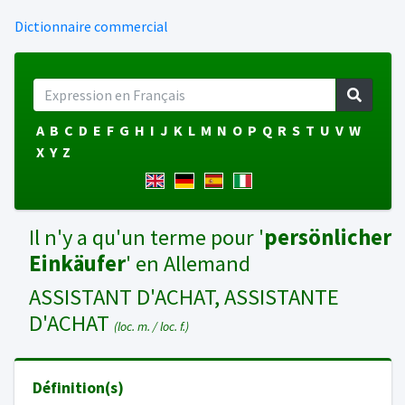
Dictionnaire commercial
A
B
C
D
E
F
G
H
I
J
K
L
M
N
O
P
Q
R
S
T
U
V
W
X
Y
Z
Il n'y a qu'un terme pour '
persönlicher
Einkäufer
' en Allemand
ASSISTANT D'ACHAT, ASSISTANTE
D'ACHAT
(loc. m. / loc. f.)
Définition(s)