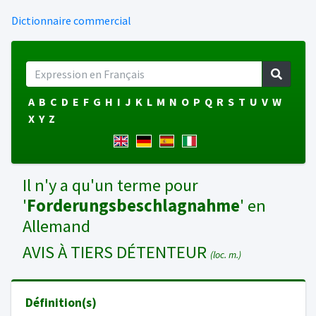
Dictionnaire commercial
A
B
C
D
E
F
G
H
I
J
K
L
M
N
O
P
Q
R
S
T
U
V
W
X
Y
Z
Il n'y a qu'un terme pour
'
Forderungsbeschlagnahme
' en
Allemand
AVIS À TIERS DÉTENTEUR
(loc. m.)
Définition(s)