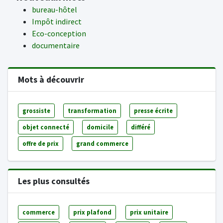
bureau-hôtel
Impôt indirect
Eco-conception
documentaire
Mots à découvrir
grossiste
transformation
presse écrite
objet connecté
domicile
différé
offre de prix
grand commerce
Les plus consultés
commerce
prix plafond
prix unitaire