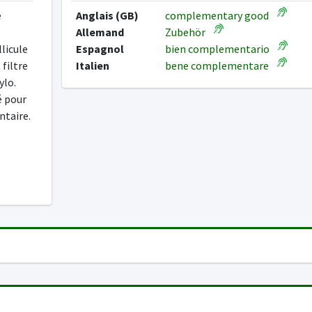
e
Anglais (GB)
complementary good
Allemand
Zubehör
llicule
Espagnol
bien complementario
filtre
Italien
bene complementare
ylo.
é pour
ntaire.