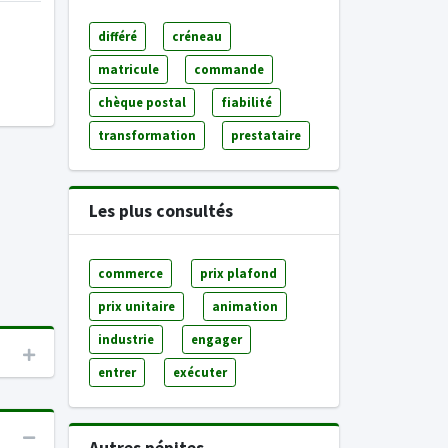
différé
créneau
matricule
commande
chèque postal
fiabilité
transformation
prestataire
Les plus consultés
commerce
prix plafond
prix unitaire
animation
industrie
engager
entrer
exécuter