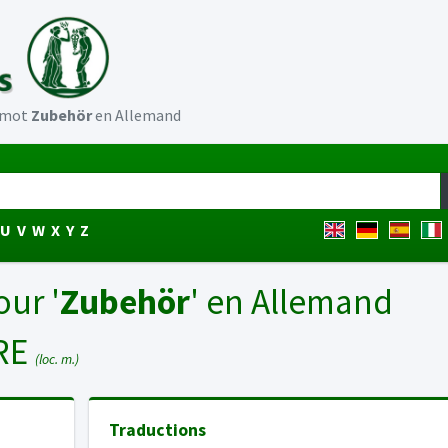
u mot
Zubehör
en Allemand
U
V
W
X
Y
Z
our '
Zubehör
' en Allemand
RE
(loc. m.)
Traductions