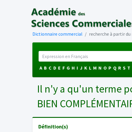
Dictionnaire commercial
recherche à partir d
A
B
C
D
E
F
G
H
I
J
K
L
M
N
O
P
Q
R
S
T
Il n'y a qu'un terme p
BIEN COMPLÉMENTAI
Définition(s)