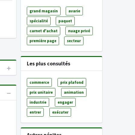
grand magasin
avarie
spécialité
paquet
carnet d'achat
nuage privé
première page
secteur
Les plus consultés
commerce
prix plafond
prix unitaire
animation
industrie
engager
entrer
exécuter