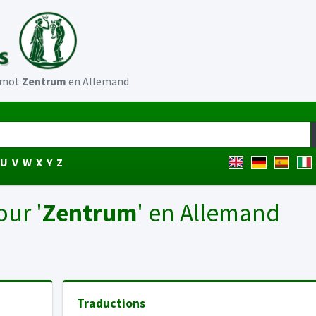
u mot
Zentrum
en Allemand
U
V
W
X
Y
Z
our '
Zentrum
' en Allemand
Traductions