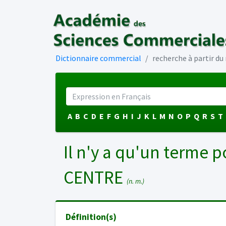
Dictionnaire commercial
recherche à partir d
A
B
C
D
E
F
G
H
I
J
K
L
M
N
O
P
Q
R
S
T
Il n'y a qu'un terme p
CENTRE
(n. m.)
Définition(s)