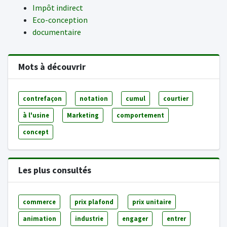
Impôt indirect
Eco-conception
documentaire
Mots à découvrir
contrefaçon
notation
cumul
courtier
à l'usine
Marketing
comportement
concept
Les plus consultés
commerce
prix plafond
prix unitaire
animation
industrie
engager
entrer