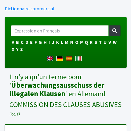
Dictionnaire commercial
A
B
C
D
E
F
G
H
I
J
K
L
M
N
O
P
Q
R
S
T
U
V
W
X
Y
Z
Il n'y a qu'un terme pour
'
Überwachungsausschuss der
illegalen Klausen
' en Allemand
COMMISSION DES CLAUSES ABUSIVES
(loc. f.)