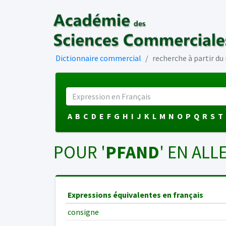
Dictionnaire commercial
recherche à partir d
A
B
C
D
E
F
G
H
I
J
K
L
M
N
O
P
Q
R
S
T
POUR '
PFAND
' EN ALL
Expressions équivalentes en français
consigne