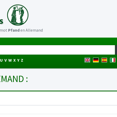
u mot
Pfand
en Allemand
U
V
W
X
Y
Z
EMAND :