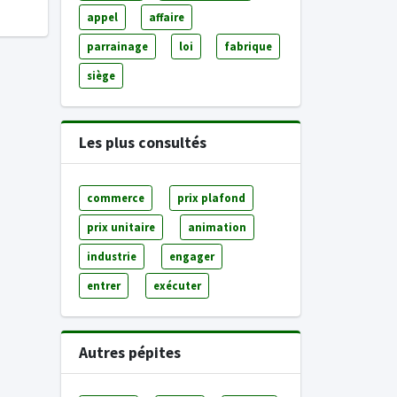
appel
affaire
parrainage
loi
fabrique
siège
Les plus consultés
commerce
prix plafond
prix unitaire
animation
industrie
engager
entrer
exécuter
Autres pépites