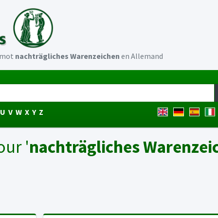
u mot
nachträgliches Warenzeichen
en Allemand
U
V
W
X
Y
Z
our '
nachträgliches Warenzei