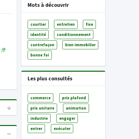
Mots à découvrir
courtier
entretien
fixe
identité
conditionnement
contrefaçon
bien immobilier
bonne foi
Les plus consultés
commerce
prix plafond
prix unitaire
animation
industrie
engager
entrer
exécuter