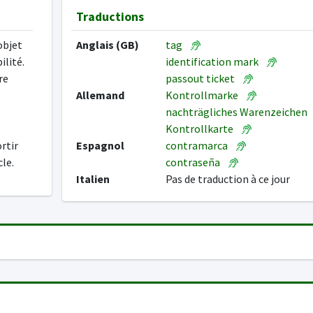
Traductions
objet
Anglais (GB)
tag
ilité.
identification mark
re
passout ticket
Allemand
Kontrollmarke
nachträgliches Warenzeichen
Kontrollkarte
rtir
Espagnol
contramarca
le.
contraseña
Italien
Pas de traduction à ce jour