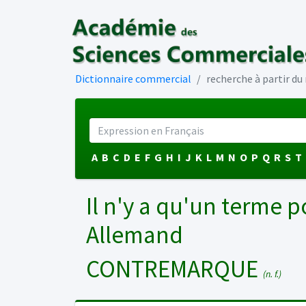
Dictionnaire commercial
recherche à partir d
A
B
C
D
E
F
G
H
I
J
K
L
M
N
O
P
Q
R
S
T
Il n'y a qu'un terme p
Allemand
CONTREMARQUE
(n. f.)