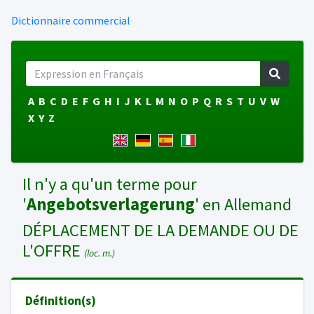
Dictionnaire commercial
A
B
C
D
E
F
G
H
I
J
K
L
M
N
O
P
Q
R
S
T
U
V
W
X
Y
Z
Il n'y a qu'un terme pour
'
Angebotsverlagerung
' en Allemand
DÉPLACEMENT DE LA DEMANDE OU DE
L'OFFRE
(loc. m.)
Définition(s)