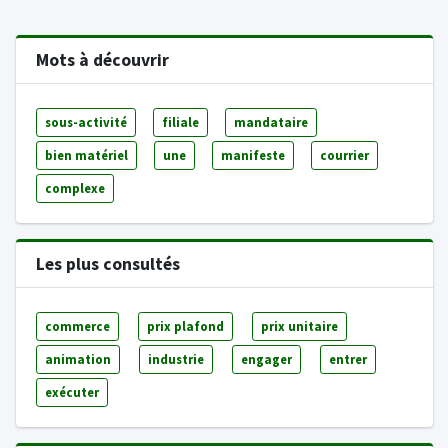
Mots à découvrir
sous-activité
filiale
mandataire
bien matériel
une
manifeste
courrier
complexe
Les plus consultés
commerce
prix plafond
prix unitaire
animation
industrie
engager
entrer
exécuter