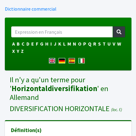
Dictionnaire commercial
A
B
C
D
E
F
G
H
I
J
K
L
M
N
O
P
Q
R
S
T
U
V
W
X
Y
Z
Il n'y a qu'un terme pour
'
Horizontaldiversifikation
' en
Allemand
DIVERSIFICATION HORIZONTALE
(loc. f.)
Définition(s)