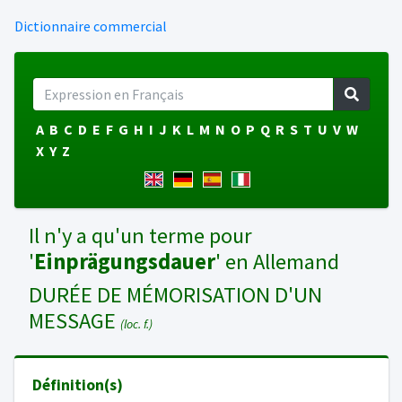
Dictionnaire commercial
A
B
C
D
E
F
G
H
I
J
K
L
M
N
O
P
Q
R
S
T
U
V
W
X
Y
Z
Il n'y a qu'un terme pour
'
Einprägungsdauer
' en Allemand
DURÉE DE MÉMORISATION D'UN
MESSAGE
(loc. f.)
Définition(s)