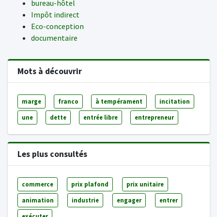
bureau-hôtel
Impôt indirect
Eco-conception
documentaire
Mots à découvrir
marge
franco
à tempérament
incitation
une
dette
entrée libre
entrepreneur
Les plus consultés
commerce
prix plafond
prix unitaire
animation
industrie
engager
entrer
exécuter