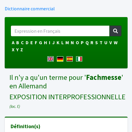
Dictionnaire commercial
A
B
C
D
E
F
G
H
I
J
K
L
M
N
O
P
Q
R
S
T
U
V
W
X
Y
Z
Il n'y a qu'un terme pour '
Fachmesse
'
en Allemand
EXPOSITION INTERPROFESSIONNELLE
(loc. f.)
Définition(s)