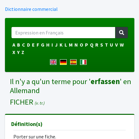
Dictionnaire commercial
A
B
C
D
E
F
G
H
I
J
K
L
M
N
O
P
Q
R
S
T
U
V
W
X
Y
Z
Il n'y a qu'un terme pour '
erfassen
' en
Allemand
FICHER
(v. tr.)
Définition(s)
Porter sur une fiche.