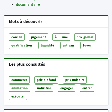
documentaire
Mots à découvrir
conseil
jugement
à l'usine
prix global
qualification
liquidité
artisan
foyer
Les plus consultés
commerce
prix plafond
prix unitaire
animation
industrie
engager
entrer
exécuter