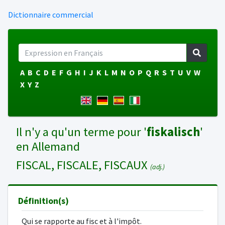
Dictionnaire commercial
A
B
C
D
E
F
G
H
I
J
K
L
M
N
O
P
Q
R
S
T
U
V
W
X
Y
Z
Il n'y a qu'un terme pour '
fiskalisch
'
en Allemand
FISCAL, FISCALE, FISCAUX
(adj.)
Définition(s)
Qui se rapporte au fisc et à l'impôt.