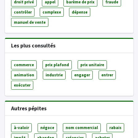
droit privé
appel
barème de prix
fraude
contrôler
complexe
dépense
manuel de vente
Les plus consultés
commerce
prix plafond
prix unitaire
animation
industrie
engager
entrer
exécuter
Autres pépites
à-valoir
négoce
nom commercial
rabais
impôt
abandon
créancier
acheter