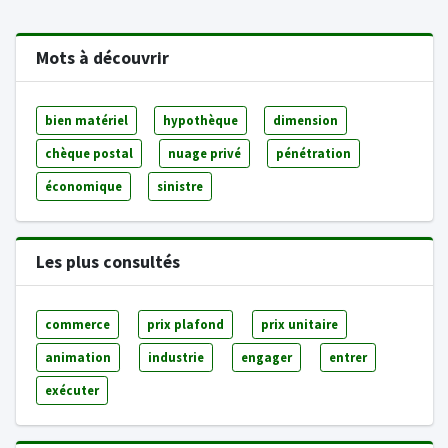
Mots à découvrir
bien matériel
hypothèque
dimension
chèque postal
nuage privé
pénétration
économique
sinistre
Les plus consultés
commerce
prix plafond
prix unitaire
animation
industrie
engager
entrer
exécuter