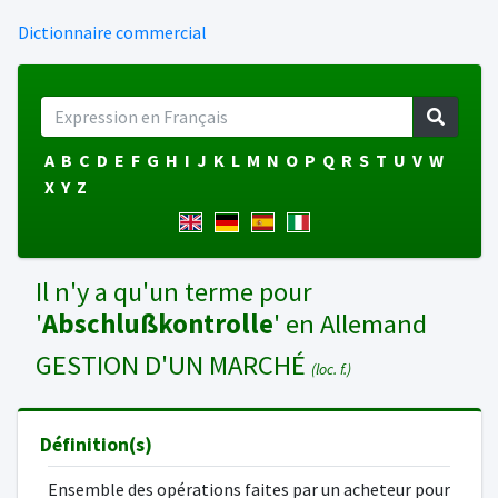
Dictionnaire commercial
A
B
C
D
E
F
G
H
I
J
K
L
M
N
O
P
Q
R
S
T
U
V
W
X
Y
Z
Il n'y a qu'un terme pour
'
Abschlußkontrolle
' en Allemand
GESTION D'UN MARCHÉ
(loc. f.)
Définition(s)
Ensemble des opérations faites par un acheteur pour