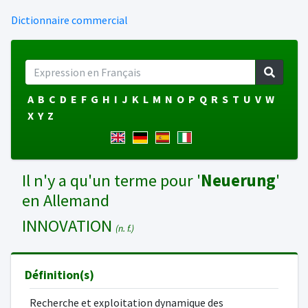
Dictionnaire commercial
A
B
C
D
E
F
G
H
I
J
K
L
M
N
O
P
Q
R
S
T
U
V
W
X
Y
Z
Il n'y a qu'un terme pour '
Neuerung
'
en Allemand
INNOVATION
(n. f.)
Définition(s)
Recherche et exploitation dynamique des