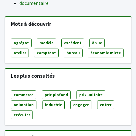
documentaire
Mots à découvrir
agrégat
modèle
excédent
à vue
atelier
comptant
bureau
économie mixte
Les plus consultés
commerce
prix plafond
prix unitaire
animation
industrie
engager
entrer
exécuter