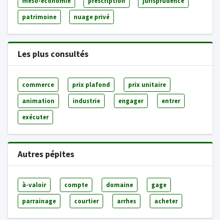
méso-économie
prescription
jurisprudence
patrimoine
nuage privé
Les plus consultés
commerce
prix plafond
prix unitaire
animation
industrie
engager
entrer
exécuter
Autres pépites
à-valoir
compte
domaine
gage
parrainage
courtier
arrhes
acheter