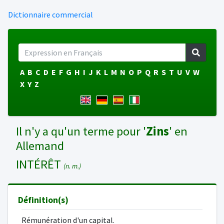
Dictionnaire commercial
A
B
C
D
E
F
G
H
I
J
K
L
M
N
O
P
Q
R
S
T
U
V
W
X
Y
Z
Il n'y a qu'un terme pour '
Zins
' en
Allemand
INTÉRÊT
(n. m.)
Définition(s)
Rémunération d'un capital.