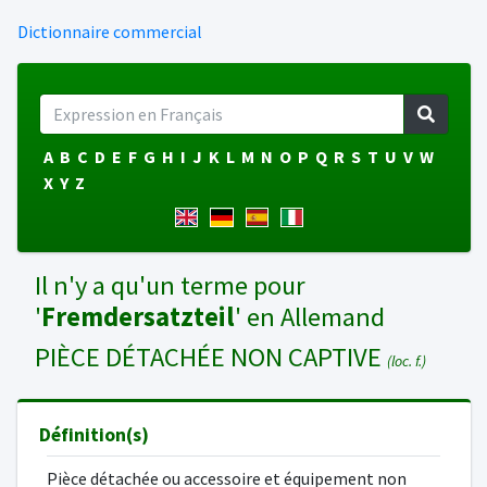
Dictionnaire commercial
A
B
C
D
E
F
G
H
I
J
K
L
M
N
O
P
Q
R
S
T
U
V
W
X
Y
Z
Il n'y a qu'un terme pour
'
Fremdersatzteil
' en Allemand
PIÈCE DÉTACHÉE NON CAPTIVE
(loc. f.)
Définition(s)
Pièce détachée ou accessoire et équipement non