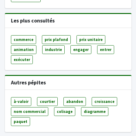
Les plus consultés
commerce
prix plafond
prix unitaire
animation
industrie
engager
entrer
exécuter
Autres pépites
à-valoir
courtier
abandon
croissance
nom commercial
colisage
diagramme
paquet