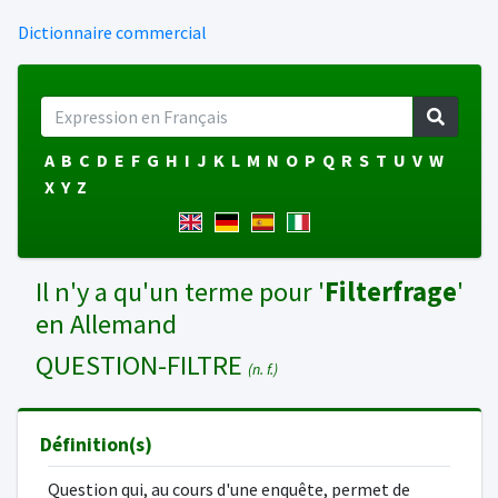
Dictionnaire commercial
A
B
C
D
E
F
G
H
I
J
K
L
M
N
O
P
Q
R
S
T
U
V
W
X
Y
Z
Il n'y a qu'un terme pour '
Filterfrage
'
en Allemand
QUESTION-FILTRE
(n. f.)
Définition(s)
Question qui, au cours d'une enquête, permet de