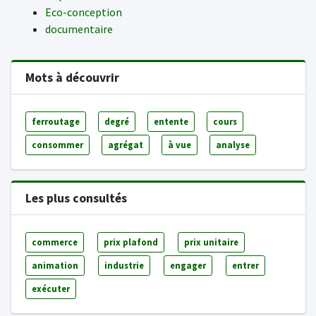
Eco-conception
documentaire
Mots à découvrir
ferroutage
degré
entente
cours
consommer
agrégat
à vue
analyse
Les plus consultés
commerce
prix plafond
prix unitaire
animation
industrie
engager
entrer
exécuter