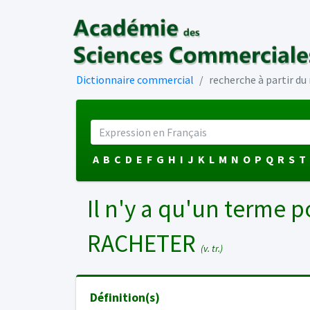
Dictionnaire commercial
recherche à partir d
A
B
C
D
E
F
G
H
I
J
K
L
M
N
O
P
Q
R
S
T
Il n'y a qu'un terme p
RACHETER
(v. tr.)
Définition(s)