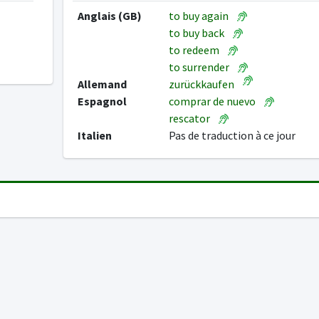
Anglais (GB)
to buy again
to buy back
to redeem
to surrender
Allemand
zurückkaufen
Espagnol
comprar de nuevo
rescator
Italien
Pas de traduction à ce jour