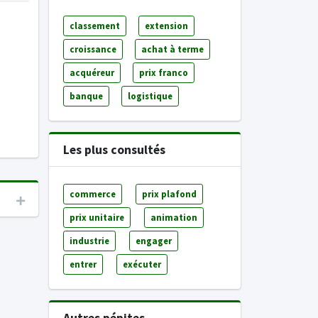
classement
extension
croissance
achat à terme
acquéreur
prix franco
banque
logistique
Les plus consultés
commerce
prix plafond
prix unitaire
animation
industrie
engager
entrer
exécuter