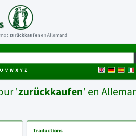
u mot
zurückkaufen
en Allemand
U
V
W
X
Y
Z
our '
zurückkaufen
' en Allema
Traductions