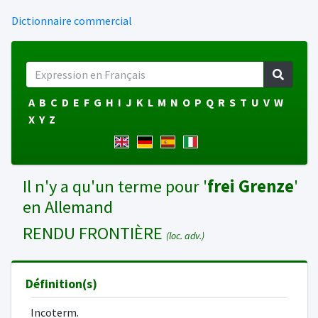
Dictionnaire commercial
A
B
C
D
E
F
G
H
I
J
K
L
M
N
O
P
Q
R
S
T
U
V
W
X
Y
Z
Il n'y a qu'un terme pour '
frei Grenze
'
en Allemand
RENDU FRONTIÈRE
(loc. adv.)
Définition(s)
Incoterm.