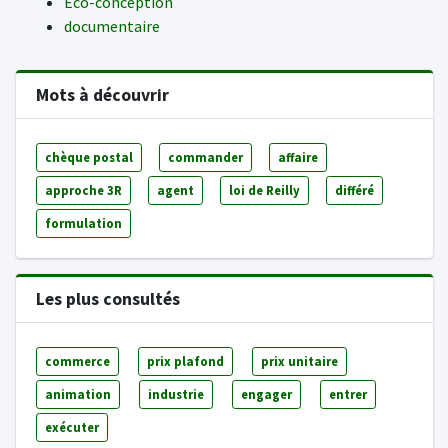
Eco-conception
documentaire
Mots à découvrir
chèque postal
commander
affaire
approche 3R
agent
loi de Reilly
différé
formulation
Les plus consultés
commerce
prix plafond
prix unitaire
animation
industrie
engager
entrer
exécuter