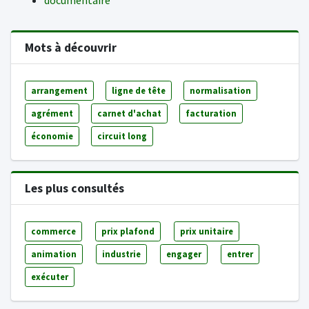
documentaire
Mots à découvrir
arrangement
ligne de tête
normalisation
agrément
carnet d'achat
facturation
économie
circuit long
Les plus consultés
commerce
prix plafond
prix unitaire
animation
industrie
engager
entrer
exécuter