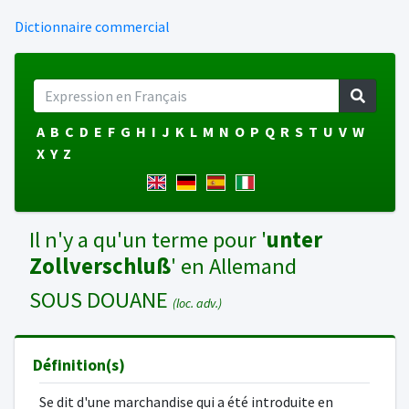
Dictionnaire commercial
A
B
C
D
E
F
G
H
I
J
K
L
M
N
O
P
Q
R
S
T
U
V
W
X
Y
Z
Il n'y a qu'un terme pour '
unter
Zollverschluß
' en Allemand
SOUS DOUANE
(loc. adv.)
Définition(s)
Se dit d'une marchandise qui a été introduite en