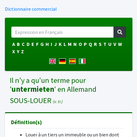
Dictionnaire commercial
A
B
C
D
E
F
G
H
I
J
K
L
M
N
O
P
Q
R
S
T
U
V
W
X
Y
Z
Il n'y a qu'un terme pour
'
untermieten
' en Allemand
SOUS-LOUER
(v. tr.)
Définition(s)
Louer à un tiers un immeuble ou un bien dont