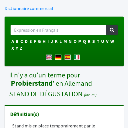
Dictionnaire commercial
A
B
C
D
E
F
G
H
I
J
K
L
M
N
O
P
Q
R
S
T
U
V
W
X
Y
Z
Il n'y a qu'un terme pour
'
Probierstand
' en Allemand
STAND DE DÉGUSTATION
(loc. m.)
Définition(s)
Stand mis en place temporairement par le