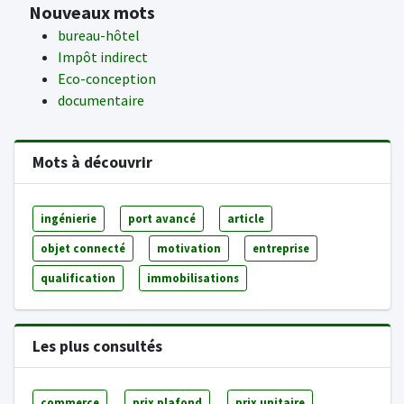
Nouveaux mots
bureau-hôtel
Impôt indirect
Eco-conception
documentaire
Mots à découvrir
ingénierie
port avancé
article
objet connecté
motivation
entreprise
qualification
immobilisations
Les plus consultés
commerce
prix plafond
prix unitaire