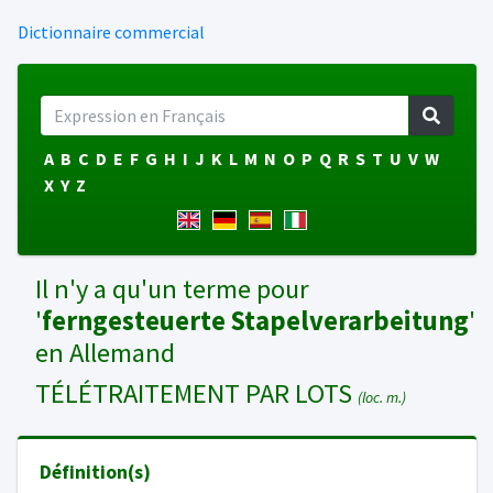
Dictionnaire commercial
A
B
C
D
E
F
G
H
I
J
K
L
M
N
O
P
Q
R
S
T
U
V
W
X
Y
Z
Il n'y a qu'un terme pour
'
ferngesteuerte Stapelverarbeitung
'
en Allemand
TÉLÉTRAITEMENT PAR LOTS
(loc. m.)
Définition(s)