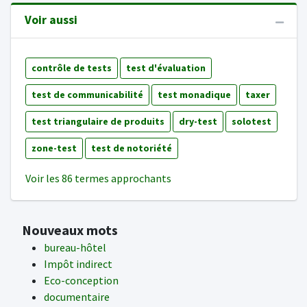
Voir aussi
contrôle de tests
test d'évaluation
test de communicabilité
test monadique
taxer
test triangulaire de produits
dry-test
solotest
zone-test
test de notoriété
Voir les 86 termes approchants
Nouveaux mots
bureau-hôtel
Impôt indirect
Eco-conception
documentaire