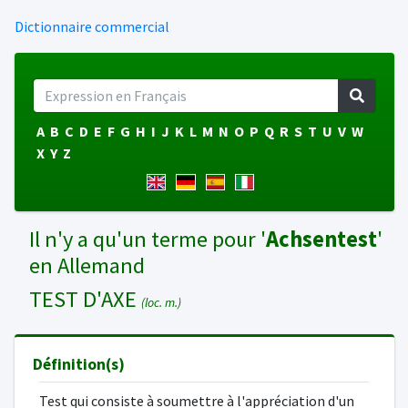
Dictionnaire commercial
A
B
C
D
E
F
G
H
I
J
K
L
M
N
O
P
Q
R
S
T
U
V
W
X
Y
Z
Il n'y a qu'un terme pour '
Achsentest
'
en Allemand
TEST D'AXE
(loc. m.)
Définition(s)
Test qui consiste à soumettre à l'appréciation d'un