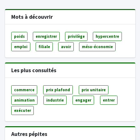
Mots à découvrir
poids
enregistrer
privilège
hypercentre
emploi
filiale
avoir
méso-économie
Les plus consultés
commerce
prix plafond
prix unitaire
animation
industrie
engager
entrer
exécuter
Autres pépites