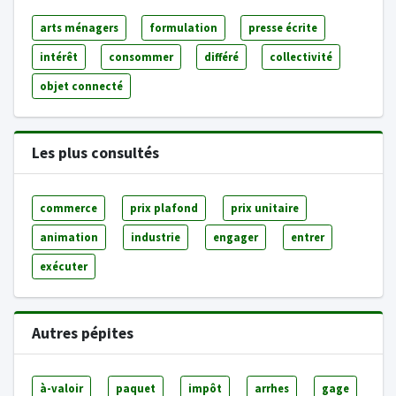
arts ménagers
formulation
presse écrite
intérêt
consommer
différé
collectivité
objet connecté
Les plus consultés
commerce
prix plafond
prix unitaire
animation
industrie
engager
entrer
exécuter
Autres pépites
à-valoir
paquet
impôt
arrhes
gage