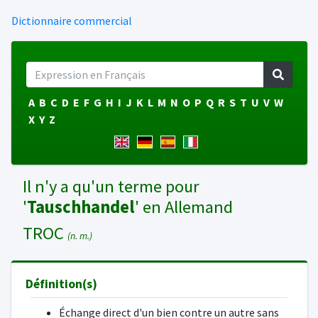
Dictionnaire commercial
A
B
C
D
E
F
G
H
I
J
K
L
M
N
O
P
Q
R
S
T
U
V
W
X
Y
Z
Il n'y a qu'un terme pour
'
Tauschhandel
' en Allemand
TROC
(n. m.)
Définition(s)
Échange direct d'un bien contre un autre sans