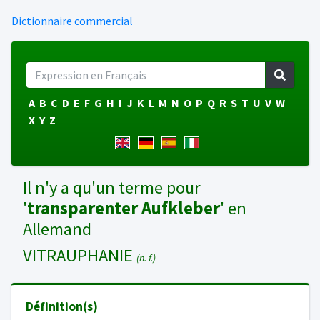
Dictionnaire commercial
A
B
C
D
E
F
G
H
I
J
K
L
M
N
O
P
Q
R
S
T
U
V
W
X
Y
Z
Il n'y a qu'un terme pour
'
transparenter Aufkleber
' en
Allemand
VITRAUPHANIE
(n. f.)
Définition(s)