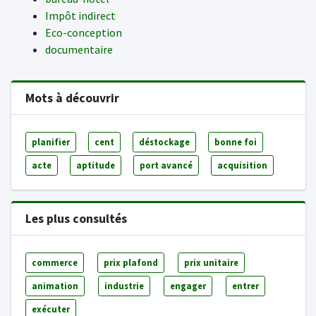
Impôt indirect
Eco-conception
documentaire
Mots à découvrir
planifier
cent
déstockage
bonne foi
acte
aptitude
port avancé
acquisition
Les plus consultés
commerce
prix plafond
prix unitaire
animation
industrie
engager
entrer
exécuter