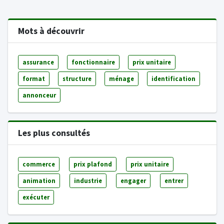
Mots à découvrir
assurance
fonctionnaire
prix unitaire
format
structure
ménage
identification
annonceur
Les plus consultés
commerce
prix plafond
prix unitaire
animation
industrie
engager
entrer
exécuter