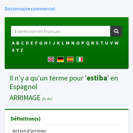
Dictionnaire commercial
A
B
C
D
E
F
G
H
I
J
K
L
M
N
O
P
Q
R
S
T
U
V
W
X
Y
Z
Il n'y a qu'un terme pour '
estiba
' en
Espagnol
ARRIMAGE
(n. m.)
Définition(s)
Action d'arrimer.