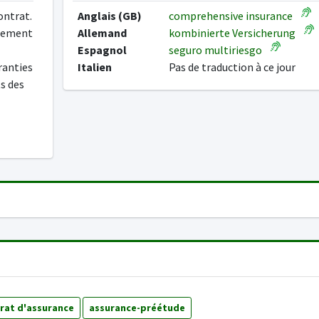
ontrat.
Anglais (GB)
comprehensive insurance
ppement
Allemand
kombinierte Versicherung
Espagnol
seguro multiriesgo
ranties
Italien
Pas de traduction à ce jour
ts des
rat d'assurance
assurance-préétude