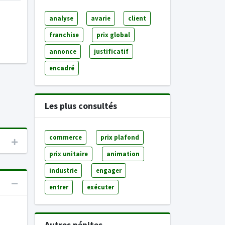
analyse
avarie
client
franchise
prix global
annonce
justificatif
encadré
Les plus consultés
commerce
prix plafond
prix unitaire
animation
industrie
engager
entrer
exécuter