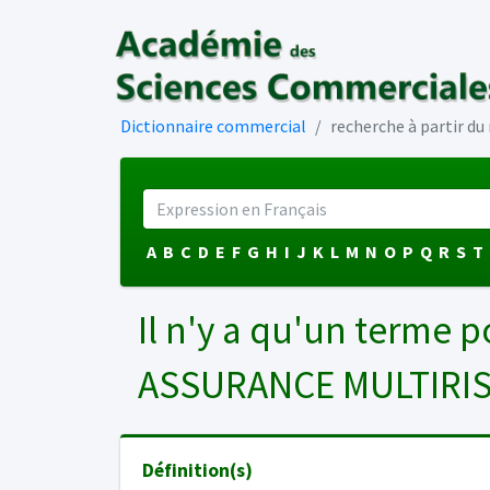
Dictionnaire commercial
recherche à partir d
A
B
C
D
E
F
G
H
I
J
K
L
M
N
O
P
Q
R
S
T
Il n'y a qu'un terme p
ASSURANCE MULTIRI
Définition(s)