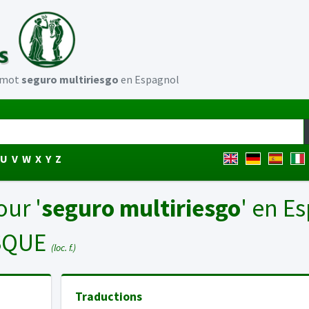
u mot
seguro multiriesgo
en Espagnol
U
V
W
X
Y
Z
our '
seguro multiriesgo
' en E
SQUE
(loc. f.)
Traductions