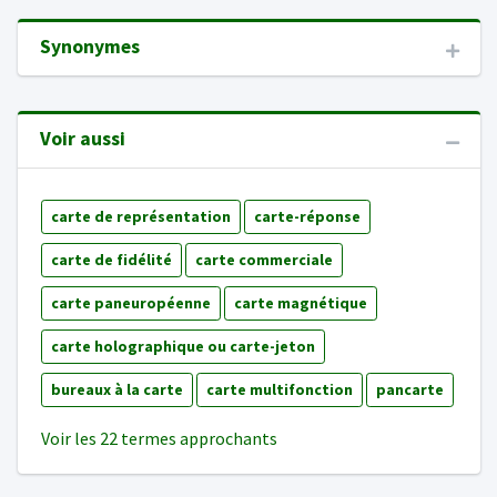
Synonymes
Voir aussi
carte de représentation
carte-réponse
carte de fidélité
carte commerciale
carte paneuropéenne
carte magnétique
carte holographique ou carte-jeton
bureaux à la carte
carte multifonction
pancarte
Voir les 22 termes approchants