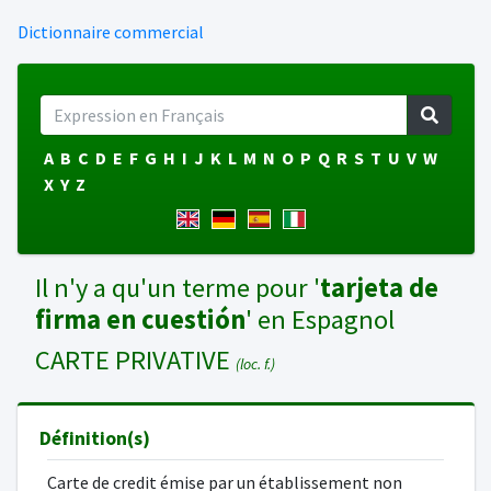
Dictionnaire commercial
A
B
C
D
E
F
G
H
I
J
K
L
M
N
O
P
Q
R
S
T
U
V
W
X
Y
Z
Il n'y a qu'un terme pour '
tarjeta de
firma en cuestión
' en Espagnol
CARTE PRIVATIVE
(loc. f.)
Définition(s)
Carte de credit émise par un établissement non