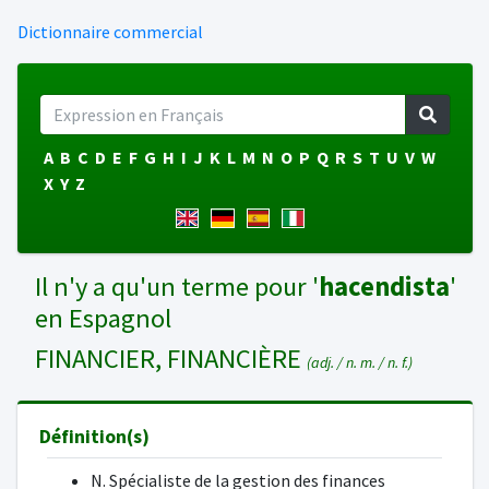
Dictionnaire commercial
A
B
C
D
E
F
G
H
I
J
K
L
M
N
O
P
Q
R
S
T
U
V
W
X
Y
Z
Il n'y a qu'un terme pour '
hacendista
'
en Espagnol
FINANCIER, FINANCIÈRE
(adj. / n. m. / n. f.)
Définition(s)
N. Spécialiste de la gestion des finances