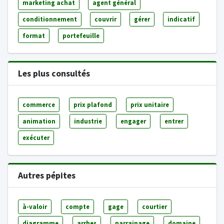
marketing achat
agent général
conditionnement
couvrir
gérer
indicatif
format
portefeuille
Les plus consultés
commerce
prix plafond
prix unitaire
animation
industrie
engager
entrer
exécuter
Autres pépites
à-valoir
compte
gage
courtier
diagramme
arrhes
parrainage
domaine