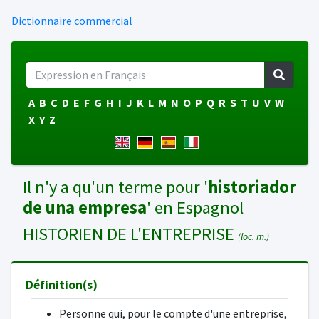
Dictionnaire commercial
A
B
C
D
E
F
G
H
I
J
K
L
M
N
O
P
Q
R
S
T
U
V
W
X
Y
Z
Il n'y a qu'un terme pour '
historiador
de una empresa
' en Espagnol
HISTORIEN DE L'ENTREPRISE
(loc. m.)
Définition(s)
Personne qui, pour le compte d'une entreprise,