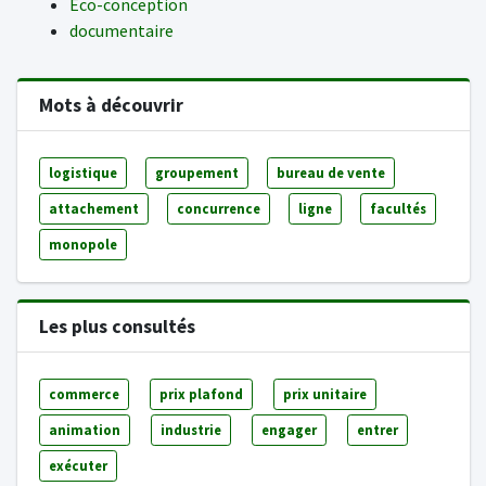
Eco-conception
documentaire
Mots à découvrir
logistique
groupement
bureau de vente
attachement
concurrence
ligne
facultés
monopole
Les plus consultés
commerce
prix plafond
prix unitaire
animation
industrie
engager
entrer
exécuter