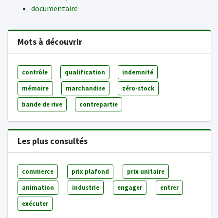
documentaire
Mots à découvrir
contrôle
qualification
indemnité
mémoire
marchandise
zéro-stock
bande de rive
contrepartie
Les plus consultés
commerce
prix plafond
prix unitaire
animation
industrie
engager
entrer
exécuter