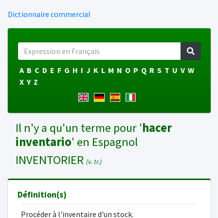
Dictionnaire commercial
A
B
C
D
E
F
G
H
I
J
K
L
M
N
O
P
Q
R
S
T
U
V
W
X
Y
Z
Il n'y a qu'un terme pour '
hacer
inventario
' en Espagnol
INVENTORIER
(v. tr.)
Définition(s)
Procéder à l'inventaire d'un stock.