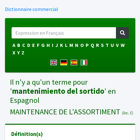
Dictionnaire commercial
A
B
C
D
E
F
G
H
I
J
K
L
M
N
O
P
Q
R
S
T
U
V
W
X
Y
Z
Il n'y a qu'un terme pour
'
mantenimiento del sortido
' en
Espagnol
MAINTENANCE DE L'ASSORTIMENT
(loc. f.)
Définition(s)