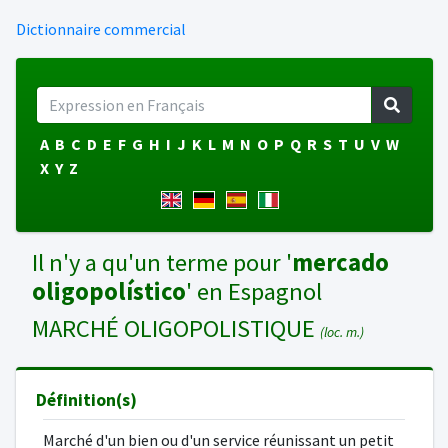
Dictionnaire commercial
A
B
C
D
E
F
G
H
I
J
K
L
M
N
O
P
Q
R
S
T
U
V
W
X
Y
Z
Il n'y a qu'un terme pour '
mercado
oligopolístico
' en Espagnol
MARCHÉ OLIGOPOLISTIQUE
(loc. m.)
Définition(s)
Marché d'un bien ou d'un service réunissant un petit