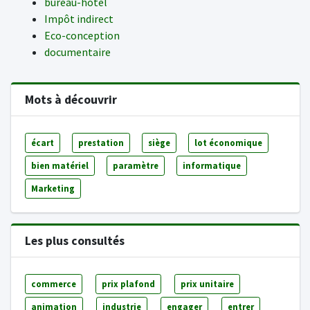
bureau-hôtel
Impôt indirect
Eco-conception
documentaire
Mots à découvrir
écart
prestation
siège
lot économique
bien matériel
paramètre
informatique
Marketing
Les plus consultés
commerce
prix plafond
prix unitaire
animation
industrie
engager
entrer