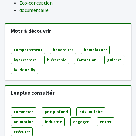
Eco-conception
documentaire
Mots à découvrir
comportement
honoraires
homologuer
hypercentre
hiérarchie
formation
guichet
loi de Reilly
Les plus consultés
commerce
prix plafond
prix unitaire
animation
industrie
engager
entrer
exécuter