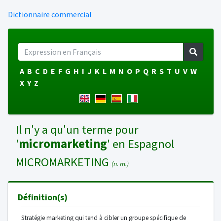
Dictionnaire commercial
A
B
C
D
E
F
G
H
I
J
K
L
M
N
O
P
Q
R
S
T
U
V
W
X
Y
Z
Il n'y a qu'un terme pour
'
micromarketing
' en Espagnol
MICROMARKETING
(n. m.)
Définition(s)
Stratégie marketing qui tend à cibler un groupe spécifique de