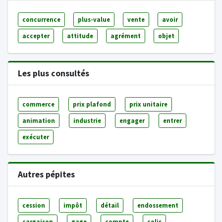
concurrence
plus-value
vente
avoir
accepter
attitude
agrément
objet
Les plus consultés
commerce
prix plafond
prix unitaire
animation
industrie
engager
entrer
exécuter
Autres pépites
cession
impôt
détail
endossement
cargaison
gage
compte
colis