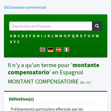
Dictionnaire commercial
A
B
C
D
E
F
G
H
I
J
K
L
M
N
O
P
Q
R
S
T
U
V
W
X
Y
Z
Il n'y a qu'un terme pour '
montante
compensatorio
' en Espagnol
MONTANT COMPENSATOIRE
(loc. m.)
Définition(s)
Prélèvements particuliers effectués par les