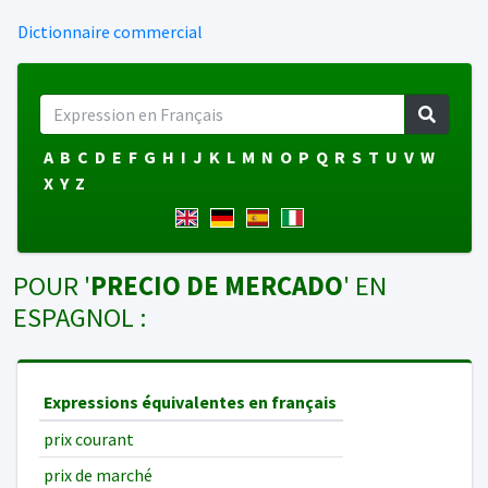
Dictionnaire commercial
A
B
C
D
E
F
G
H
I
J
K
L
M
N
O
P
Q
R
S
T
U
V
W
X
Y
Z
POUR '
PRECIO DE MERCADO
' EN
ESPAGNOL :
Expressions équivalentes en français
prix courant
prix de marché