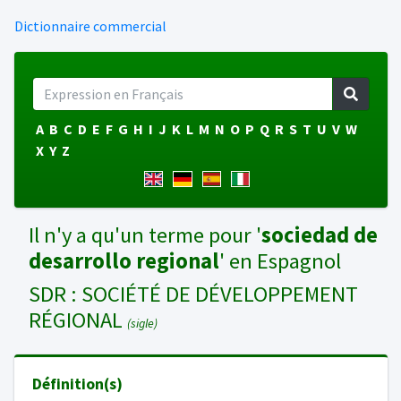
Dictionnaire commercial
A
B
C
D
E
F
G
H
I
J
K
L
M
N
O
P
Q
R
S
T
U
V
W
X
Y
Z
Il n'y a qu'un terme pour '
sociedad de
desarrollo regional
' en Espagnol
SDR : SOCIÉTÉ DE DÉVELOPPEMENT
RÉGIONAL
(sigle)
Définition(s)