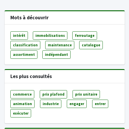
Mots à découvrir
intérêt
immobilisations
ferroutage
classification
maintenance
catalogue
assortiment
indépendant
Les plus consultés
commerce
prix plafond
prix unitaire
animation
industrie
engager
entrer
exécuter